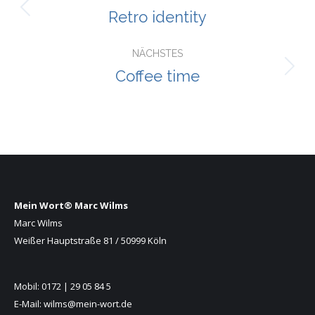
Retro identity
Previous
project:
NÄCHSTES
Coffee time
Next
project:
Mein Wort® Marc Wilms
Marc Wilms
Weißer Hauptstraße 81 / 50999 Köln
Mobil: 0172 | 29 05 84 5
E-Mail: wilms@mein-wort.de