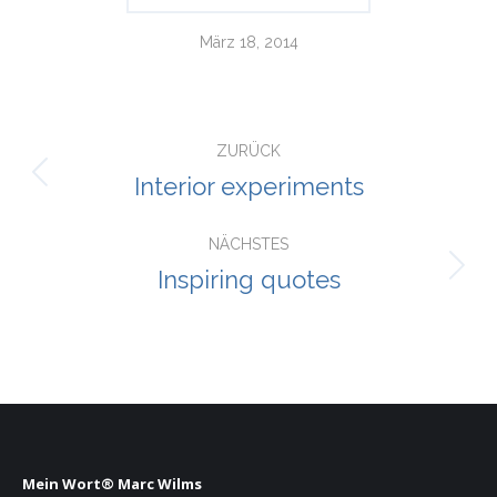
März 18, 2014
Project
navigation
ZURÜCK
Interior experiments
Previous
project:
NÄCHSTES
Inspiring quotes
Next
project:
Mein Wort® Marc Wilms